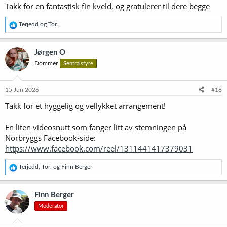
Takk for en fantastisk fin kveld, og gratulerer til dere begge
:
R
Terjedd
og
Tor.
e
a
k
Jørgen O
s
Dommer
Sentralstyre
j
o
n
e
15 Jun 2026
#18
r
Takk for et hyggelig og vellykket arrangement!
:
En liten videosnutt som fanger litt av stemningen på
Norbryggs Facebook-side:
https://www.facebook.com/reel/1311441417379031
R
Terjedd
,
Tor.
og
Finn Berger
e
a
k
Finn Berger
s
Moderator
j
o
n