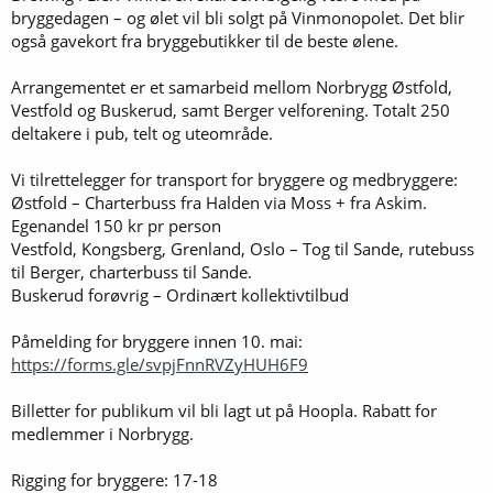
bryggedagen – og ølet vil bli solgt på Vinmonopolet. Det blir
også gavekort fra bryggebutikker til de beste ølene.
Arrangementet er et samarbeid mellom Norbrygg Østfold,
Vestfold og Buskerud, samt Berger velforening. Totalt 250
deltakere i pub, telt og uteområde.
Vi tilrettelegger for transport for bryggere og medbryggere:
Østfold – Charterbuss fra Halden via Moss + fra Askim.
Egenandel 150 kr pr person
Vestfold, Kongsberg, Grenland, Oslo – Tog til Sande, rutebuss
til Berger, charterbuss til Sande.
Buskerud forøvrig – Ordinært kollektivtilbud
Påmelding for bryggere innen 10. mai:
https://forms.gle/svpjFnnRVZyHUH6F9
Billetter for publikum vil bli lagt ut på Hoopla. Rabatt for
medlemmer i Norbrygg.
Rigging for bryggere: 17-18