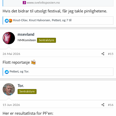
www.svelviksposten.no
Hvis det bidrar til utsolgt festival, får jeg takle pinlighetene.
R
Knut-Olav
,
Knut Halvorsen
,
PetterL
og 7 til
e
a
k
msevland
s
NMKomiteen
Sentralstyre
j
o
n
e
26 Mai 2026
#15
r
Flott reportasje
:
R
PetterL
og
Tor.
e
a
k
Tor.
s
Sentralstyre
j
o
n
e
15 Jun 2026
#16
r
Her er resultatlista for PF'en:
: