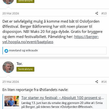
Sentralstyre
j
o
n
e
20 Mai 2026
#13
r
Det er selvfølgelig mulig å komme med båt til Oslofjorden
:
Ølfestival. Berger Båtforening har stilt noen plasser til
disposisjon. NB! Maks 20 fot pga dybde. Gratis for bryggere
og dem med festivalbillett. Påmelding her:
https://berger-
vel.hoopla.no/event/baatplass
R
msevland
og
erikraude
e
a
k
Tor.
s
Sentralstyre
j
o
n
e
25 Mai 2026
#14
r
En liten reportasje fra Østlandets navle:
:
Tor starter ny festival: – Absolutt 100 prosent sikker på at jeg ikke vinner
Lørdag 13. juni kan du smake deg gjennom 20 ulike øl i Smia
på Berger, på tidenes første «Oslofjorden Ølfestival».