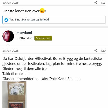
e
15 Jun 2026
#19
r
:
Fineste landturen ever
!
R
Tor.
,
Knut Halvorsen
og
Terjedd
e
a
k
msevland
s
NMKomiteen
Sentralstyre
j
o
n
e
18 Jun 2026
#20
r
Da har Oslofjorden Ølfestival, Borre Brygg og de fantastiske
:
gjestene under festivalen, lagt plan for mine tre neste brygg.
Gleder meg til dem alle tre.
Takk til dere alle.
Glasset inneholder pall-ølet ‘Pale Kveik Stalljen’.