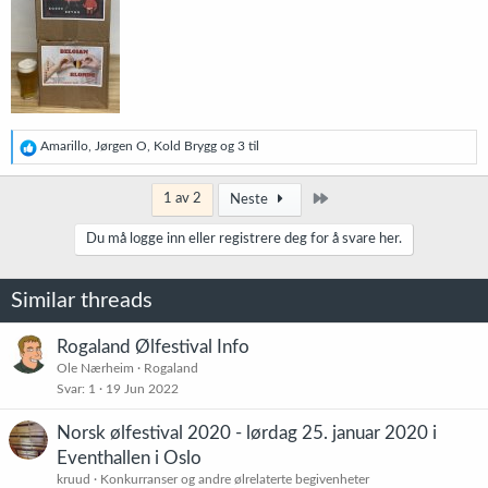
R
Amarillo
,
Jørgen O
,
Kold Brygg
og 3 til
e
a
k
Siste
1 av 2
Neste
s
j
Du må logge inn eller registrere deg for å svare her.
o
n
e
Similar threads
r
:
Rogaland Ølfestival Info
Ole Nærheim
Rogaland
Svar
1
19 Jun 2022
Norsk ølfestival 2020 - lørdag 25. januar 2020 i
Eventhallen i Oslo
kruud
Konkurranser og andre ølrelaterte begivenheter