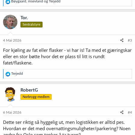
R
Bøygaard
,
msevland
og
Terjedd
e
a
k
Tor.
s
Sentralstyre
j
o
n
e
4 Mai 2026
#3
r
For kjøling av fat eller flasker - vi har is! Ta med et gjæringskar
:
eller en stor bøtte hvor det er plass til litt is rundt
fatet/flaskene.
R
Terjedd
e
a
k
RobertG
s
Norbrygg-medlem
j
o
n
e
6 Mai 2026
#4
r
Dette ser riktig så hyggelig ut, men logistikken er alltid pes.
:
Hvordan er det med overnattingsmuligheter/parkering? Noen
andre fra Oslo som tenker å ta turen?