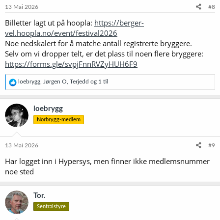
13 Mai 2026
#8
Billetter lagt ut på hoopla:
https://berger-
vel.hoopla.no/event/festival2026
Noe nedskalert for å matche antall registrerte bryggere.
Selv om vi dropper telt, er det plass til noen flere bryggere:
https://forms.gle/svpjFnnRVZyHUH6F9
R
loebrygg
,
Jørgen O
,
Terjedd
og 1 til
e
a
k
loebrygg
s
Norbrygg-medlem
j
o
n
e
13 Mai 2026
#9
r
Har logget inn i Hypersys, men finner ikke medlemsnummer
:
noe sted
Tor.
Sentralstyre