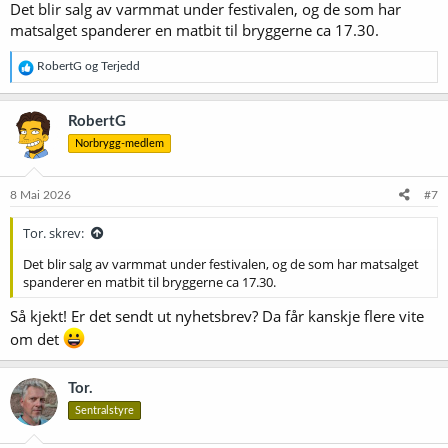
Det blir salg av varmmat under festivalen, og de som har
matsalget spanderer en matbit til bryggerne ca 17.30.
R
RobertG
og
Terjedd
e
a
k
RobertG
s
Norbrygg-medlem
j
o
n
e
8 Mai 2026
#7
r
:
Tor. skrev:
Det blir salg av varmmat under festivalen, og de som har matsalget
spanderer en matbit til bryggerne ca 17.30.
Så kjekt! Er det sendt ut nyhetsbrev? Da får kanskje flere vite
om det
Tor.
Sentralstyre