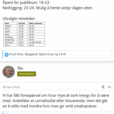
Åpent for publikum: 18-23
Nedrigging: 23-24. Mulig å hente utstyr dagen etter.
Utvalgte reisetider:
R
Knut-Olav
,
Bøygaard
,
Bjørn Evan
og 14 til
e
a
k
Tor.
s
Sentralstyre
j
o
n
e
30 Apr 2026
#2
r
Vi har fått forespørsel om hvor mye øl som trengs for å være
:
med. Anbefaler et corneliusfat eller tilsvarende, men det går
an å stille med mindre hvis man gir små smaksprøver.