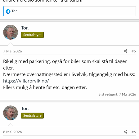
R
Tor.
e
a
k
Tor.
s
Sentralstyre
j
o
n
e
7 Mai 2026
#5
r
Rikelig med parkering, også for biler som skal stå til dagen
:
etter.
Nærmeste overnattingssted er i Svelvik, tilgjengelig med buss:
https://villarorvik.no/
Ellers mulig å hente fat etc. dagen etter.
Sist redigert:
7 Mai 2026
Tor.
Sentralstyre
8 Mai 2026
#6