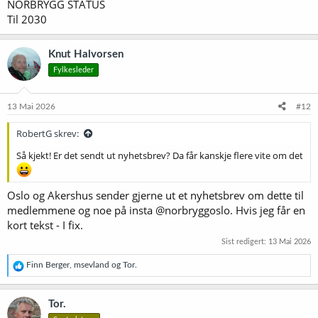
NORBRYGG STATUS
Til 2030
Knut Halvorsen
Fylkesleder
13 Mai 2026
#12
RobertG skrev:
Så kjekt! Er det sendt ut nyhetsbrev? Da får kanskje flere vite om det
Oslo og Akershus sender gjerne ut et nyhetsbrev om dette til
medlemmene og noe på insta @norbryggoslo. Hvis jeg får en
kort tekst - I fix.
Sist redigert:
13 Mai 2026
R
Finn Berger
,
msevland
og
Tor.
e
a
k
Tor.
s