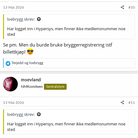
13 Mai 2026
#10
loebrygg skrev:
Har logget inn i Hypersys, men finner ikke medlemsnummer noe
sted
Se pm. Men du burde bruke bryggerregistrering istf
billettkjøp!
R
Terjedd
og
loebrygg
e
a
k
msevland
s
NMKomiteen
Sentralstyre
j
o
n
e
13 Mai 2026
#11
r
:
loebrygg skrev:
Har logget inn i Hypersys, men finner ikke medlemsnummer noe
sted