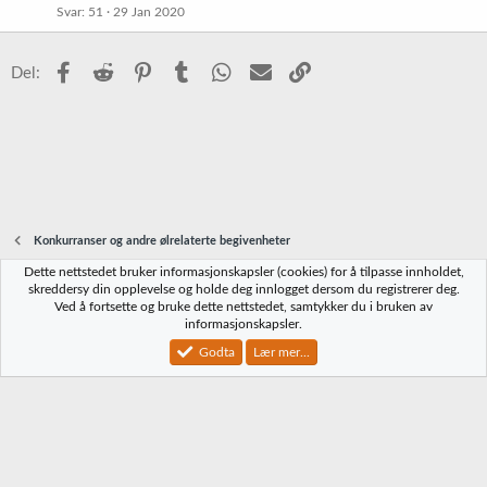
Svar
51
29 Jan 2020
Facebook
Reddit
Pinterest
Tumblr
WhatsApp
E-post
Link
Del:
Konkurranser og andre ølrelaterte begivenheter
Dette nettstedet bruker informasjonskapsler (cookies) for å tilpasse innholdet,
Norbrygg-default
skreddersy din opplevelse og holde deg innlogget dersom du registrerer deg.
Ved å fortsette og bruke dette nettstedet, samtykker du i bruken av
Kontakt oss
Vilkår og regler
Personvernregler
Hjelp
Hjem
R
informasjonskapsler.
S
S
Godta
Lær mer...
®
Community platform by XenForo
© 2010-2023 XenForo Ltd.