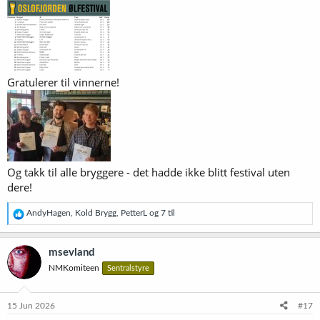
Gratulerer til vinnerne!
Og takk til alle bryggere - det hadde ikke blitt festival uten
dere!
R
AndyHagen
,
Kold Brygg
,
PetterL
og 7 til
e
a
k
msevland
s
NMKomiteen
Sentralstyre
j
o
n
e
15 Jun 2026
#17
r