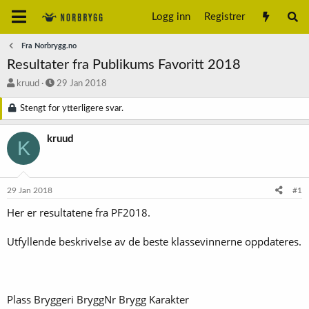
Logg inn
Registrer
Fra Norbrygg.no
Resultater fra Publikums Favoritt 2018
T
S
kruud
29 Jan 2018
r
t
å
a
Stengt for ytterligere svar.
d
r
s
t
kruud
K
t
d
a
a
r
t
t
o
29 Jan 2018
#1
e
r
Her er resultatene fra PF2018.
Utfyllende beskrivelse av de beste klassevinnerne oppdateres.
Plass Bryggeri BryggNr Brygg Karakter