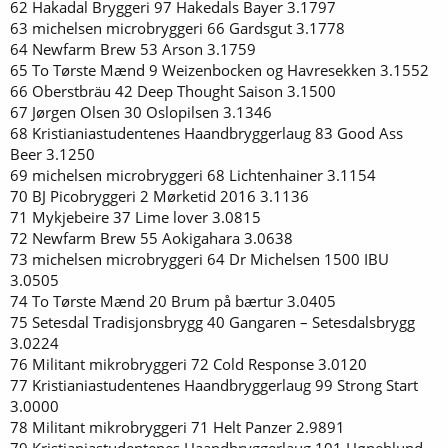
62 Hakadal Bryggeri 97 Hakedals Bayer 3.1797
63 michelsen microbryggeri 66 Gardsgut 3.1778
64 Newfarm Brew 53 Arson 3.1759
65 To Tørste Mænd 9 Weizenbocken og Havresekken 3.1552
66 Oberstbräu 42 Deep Thought Saison 3.1500
67 Jørgen Olsen 30 Oslopilsen 3.1346
68 Kristianiastudentenes Haandbryggerlaug 83 Good Ass
Beer 3.1250
69 michelsen microbryggeri 68 Lichtenhainer 3.1154
70 BJ Picobryggeri 2 Mørketid 2016 3.1136
71 Mykjebeire 37 Lime lover 3.0815
72 Newfarm Brew 55 Aokigahara 3.0638
73 michelsen microbryggeri 64 Dr Michelsen 1500 IBU
3.0505
74 To Tørste Mænd 20 Brum på bærtur 3.0405
75 Setesdal Tradisjonsbrygg 40 Gangaren – Setesdalsbrygg
3.0224
76 Militant mikrobryggeri 72 Cold Response 3.0120
77 Kristianiastudentenes Haandbryggerlaug 99 Strong Start
3.0000
78 Militant mikrobryggeri 71 Helt Panzer 2.9891
79 Kristianiastudentenes Haandbryggerlaug 101 Høneblund