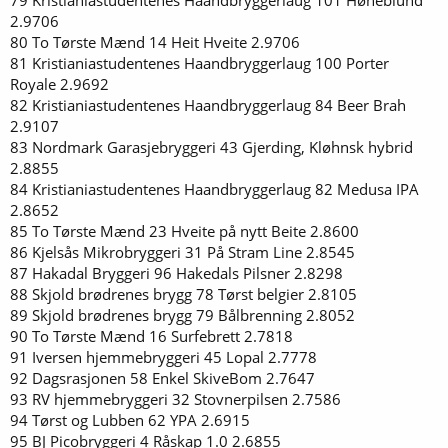
2.9706
80 To Tørste Mænd 14 Heit Hveite 2.9706
81 Kristianiastudentenes Haandbryggerlaug 100 Porter
Royale 2.9692
82 Kristianiastudentenes Haandbryggerlaug 84 Beer Brah
2.9107
83 Nordmark Garasjebryggeri 43 Gjerding, Kløhnsk hybrid
2.8855
84 Kristianiastudentenes Haandbryggerlaug 82 Medusa IPA
2.8652
85 To Tørste Mænd 23 Hveite på nytt Beite 2.8600
86 Kjelsås Mikrobryggeri 31 På Stram Line 2.8545
87 Hakadal Bryggeri 96 Hakedals Pilsner 2.8298
88 Skjold brødrenes brygg 78 Tørst belgier 2.8105
89 Skjold brødrenes brygg 79 Bålbrenning 2.8052
90 To Tørste Mænd 16 Surfebrett 2.7818
91 Iversen hjemmebryggeri 45 Lopal 2.7778
92 Dagsrasjonen 58 Enkel SkiveBom 2.7647
93 RV hjemmebryggeri 32 Stovnerpilsen 2.7586
94 Tørst og Lubben 62 YPA 2.6915
95 BJ Picobryggeri 4 Råskap 1.0 2.6855