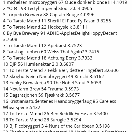
1 michelsen microbryggeri 67 Oude donker blonde III 4.1019
2 YO ØL 93 Tectyl Imperial Stout 2.0 4.0905
3 Torpedo Brewery 88 Captain Rouge 4.0896
4 To Tørste Mænd 11 Sheriff El Paco Fy Fasan 3.8256
5 To Tørste Mænd 22 Hockeysleik 3.8111
6 By Bye Brewery 91 ADHD-ApplesDelightHoppyDecent
3.7608
7 To Tørste Mænd 12 Apebørst 3.7523
8 Tørst og Lubben 60 Weiss That Again? 3.7415
9 To Tørste Mænd 18 Achtung Berry 3.7333
10 DJP 56 Humlenektar 2.0 3.6807
11 To Tørste Mænd 7 Føkk Bær, dette er ingefær! 3.6306
12 Skogholtveien Nanobryggeri 49 Kimchi 3.6162
13 Funky Brewster(s) 90 The Nobel Stout 3.6053
14 Newfarm Brew 54 Trauma 3.5973
15 Dagsrasjonen 59 Fjøskrakk 3.5677
16 Kristianiastudentenes Haandbryggerlaug 85 Careless
Wheatsper 3.5432
17 To Tørste Mænd 26 Ben Reddik Fy Fasan 3.5400
18 To Tørste Mænd 28 Surugle 3.5294
19 BJ Picobryggeri 3 4 Nuns of the Caribbean 3.5198
20 Skogholtveien Nanobryggeri 48 North Korea is Best Korea