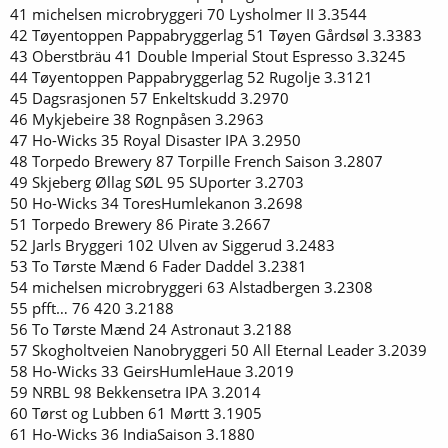
41 michelsen microbryggeri 70 Lysholmer II 3.3544
42 Tøyentoppen Pappabryggerlag 51 Tøyen Gårdsøl 3.3383
43 Oberstbräu 41 Double Imperial Stout Espresso 3.3245
44 Tøyentoppen Pappabryggerlag 52 Rugolje 3.3121
45 Dagsrasjonen 57 Enkeltskudd 3.2970
46 Mykjebeire 38 Rognpåsen 3.2963
47 Ho-Wicks 35 Royal Disaster IPA 3.2950
48 Torpedo Brewery 87 Torpille French Saison 3.2807
49 Skjeberg Øllag SØL 95 SUporter 3.2703
50 Ho-Wicks 34 ToresHumlekanon 3.2698
51 Torpedo Brewery 86 Pirate 3.2667
52 Jarls Bryggeri 102 Ulven av Siggerud 3.2483
53 To Tørste Mænd 6 Fader Daddel 3.2381
54 michelsen microbryggeri 63 Alstadbergen 3.2308
55 pfft… 76 420 3.2188
56 To Tørste Mænd 24 Astronaut 3.2188
57 Skogholtveien Nanobryggeri 50 All Eternal Leader 3.2039
58 Ho-Wicks 33 GeirsHumleHaue 3.2019
59 NRBL 98 Bekkensetra IPA 3.2014
60 Tørst og Lubben 61 Mørtt 3.1905
61 Ho-Wicks 36 IndiaSaison 3.1880