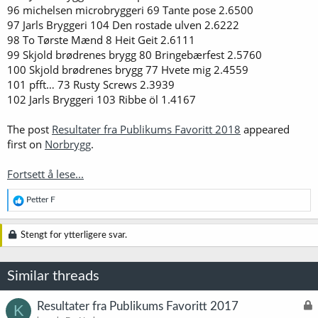
96 michelsen microbryggeri 69 Tante pose 2.6500
97 Jarls Bryggeri 104 Den rostade ulven 2.6222
98 To Tørste Mænd 8 Heit Geit 2.6111
99 Skjold brødrenes brygg 80 Bringebærfest 2.5760
100 Skjold brødrenes brygg 77 Hvete mig 2.4559
101 pfft… 73 Rusty Screws 2.3939
102 Jarls Bryggeri 103 Ribbe öl 1.4167
The post
Resultater fra Publikums Favoritt 2018
appeared
first on
Norbrygg
.
Fortsett å lese...
R
Petter F
e
a
k
Stengt for ytterligere svar.
s
j
o
Similar threads
n
e
r
L
Resultater fra Publikums Favoritt 2017
K
: