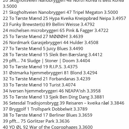
3.5000
21 Skogholtveien Nanobryggeri 47 Tripel Megaton 3.5000
22 To Tørste Mænd 25 Hypa Kveika Kneippbrød Neipa 3.4957
23 Funky Brewster(s) 89 Bellini Weisse 3.4792
24 michelsen microbryggeri 65 Pink & Fagger 3.4722
25 To Tørste Mænd 27 MØØØH! 3.4639
26 Nordmark Garasjebryggeri 44 Hulder 3.4508
27 To Tørste Mænd 5 Juicy Blues 3.4490
28 To Tørste Mænd 15 Sleik Ben Bærslang 3.4412
29 pfft… 74 Sludge | Stoner | Doom 3.4404
30 To Tørste Mænd 19 R.I.P.S. 3.4375
31 Østmarka hjemmebryggeri 81 Blond 3.4294
32 To Tørste Mænd 21 Forbandanas 3.4239
33 To Tørste Mænd 10 Turist 3.4074
34 Iversen hjemmebryggeri 46 NEAPA’ish 3.3958
35 To Tørste Mænd 13 Sjeik Ben Ding Dang 3.3881
36 Setesdal Tradisjonsbrygg 39 Reisaren – kveika råøl 3.3846
37 Bryggolf 1 Trollspark Dobbelwit 3.3789
38 To Tørste Mænd 17 Berliner Blues 3.3659
39 pfft… 75 Görlitzer Park 3.3636
40 YO ØL 92 War of the Coprophages 3.3600