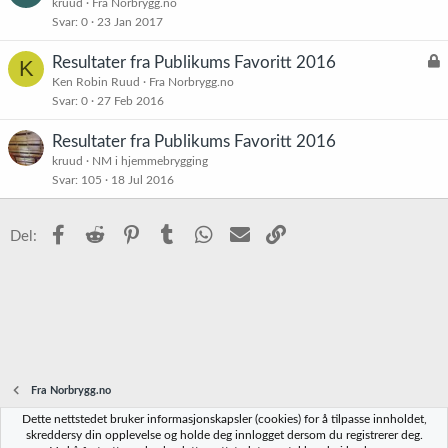
å
kruud
Fra Norbrygg.no
Svar
0
23 Jan 2017
s
t
L
Resultater fra Publikums Favoritt 2016
K
å
Ken Robin Ruud
Fra Norbrygg.no
Svar
0
27 Feb 2016
s
t
Resultater fra Publikums Favoritt 2016
kruud
NM i hjemmebrygging
Svar
105
18 Jul 2016
Facebook
Reddit
Pinterest
Tumblr
WhatsApp
E-post
Link
Del:
Fra Norbrygg.no
Dette nettstedet bruker informasjonskapsler (cookies) for å tilpasse innholdet,
Norbrygg-default
skreddersy din opplevelse og holde deg innlogget dersom du registrerer deg.