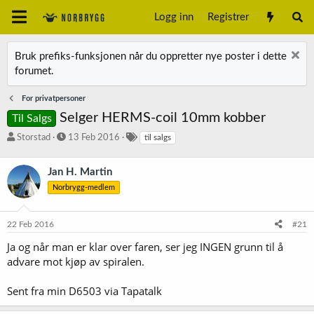
Logg inn
Registrer
Bruk prefiks-funksjonen når du oppretter nye poster i dette
forumet.
For privatpersoner
Selger HERMS-coil 10mm kobber
Til Salgs
T
S
S
Storstad
13 Feb 2016
til salgs
r
t
t
å
a
i
Jan H. Martin
d
r
k
s
t
k
Norbrygg-medlem
t
d
o
a
a
r
22 Feb 2016
#21
r
t
d
t
o
Ja og når man er klar over faren, ser jeg INGEN grunn til å
e
advare mot kjøp av spiralen.
r
Sent fra min D6503 via Tapatalk