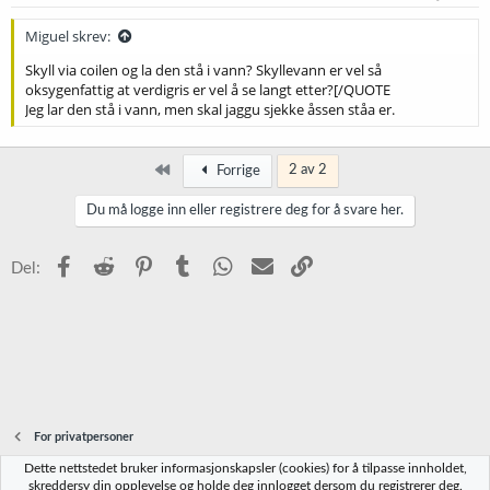
r
:
Miguel skrev:
Skyll via coilen og la den stå i vann? Skyllevann er vel så
oksygenfattig at verdigris er vel å se langt etter?[/QUOTE
Jeg lar den stå i vann, men skal jaggu sjekke åssen ståa er.
Først
2 av 2
Forrige
Du må logge inn eller registrere deg for å svare her.
Facebook
Reddit
Pinterest
Tumblr
WhatsApp
E-post
Link
Del:
For privatpersoner
Dette nettstedet bruker informasjonskapsler (cookies) for å tilpasse innholdet,
Norbrygg-default
skreddersy din opplevelse og holde deg innlogget dersom du registrerer deg.