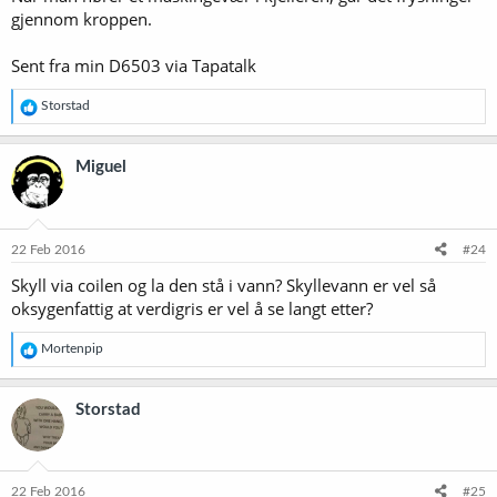
gjennom kroppen.
Sent fra min D6503 via Tapatalk
R
Storstad
e
a
k
Miguel
s
j
o
n
e
22 Feb 2016
#24
r
Skyll via coilen og la den stå i vann? Skyllevann er vel så
:
oksygenfattig at verdigris er vel å se langt etter?
R
Mortenpip
e
a
k
Storstad
s
j
o
n
e
22 Feb 2016
#25