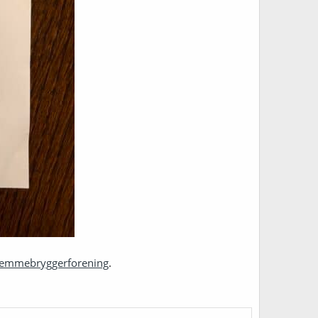
jemmebryggerforening
.