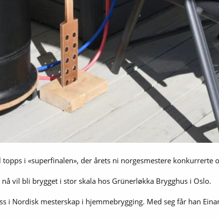
il topps i «superfinalen», der årets ni norgesmestere konkurrert
 nå vil bli brygget i stor skala hos Grünerløkka Brygghus i Oslo.
lass i Nordisk mesterskap i hjemmebrygging. Med seg får han Ein