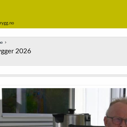
rygg.no
no
ygger 2026