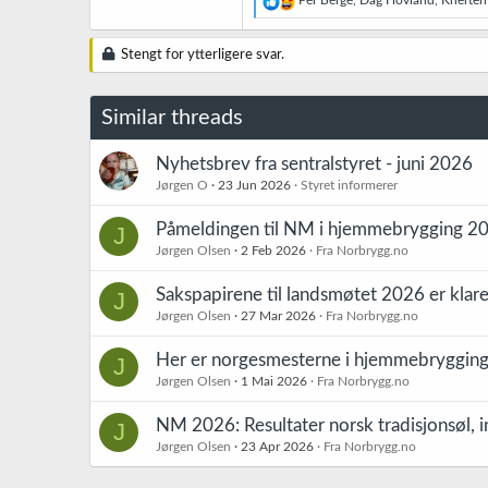
e
a
k
Stengt for ytterligere svar.
s
j
o
Similar threads
n
e
r
Nyhetsbrev fra sentralstyret - juni 2026
:
Jørgen O
23 Jun 2026
Styret informerer
Påmeldingen til NM i hjemmebrygging 20
J
Jørgen Olsen
2 Feb 2026
Fra Norbrygg.no
Sakspapirene til landsmøtet 2026 er klare
J
Jørgen Olsen
27 Mar 2026
Fra Norbrygg.no
Her er norgesmesterne i hjemmebryggin
J
Jørgen Olsen
1 Mai 2026
Fra Norbrygg.no
NM 2026: Resultater norsk tradisjonsøl, 
J
Jørgen Olsen
23 Apr 2026
Fra Norbrygg.no