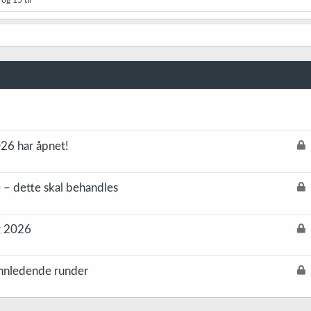
L
26 har åpnet!
å
s
L
 – dette skal behandles
t
å
s
L
g 2026
t
å
s
L
innledende runder
t
å
s