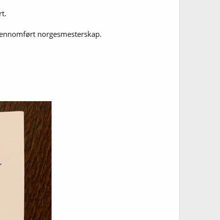
t.
 gjennomført norgesmesterskap.