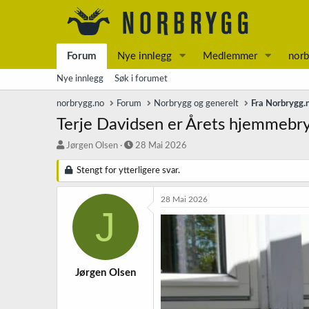
Forum
Nye innlegg
Medlemmer
norb
Nye innlegg
Søk i forumet
norbrygg.no
Forum
Norbrygg og generelt
Fra Norbrygg.
Terje Davidsen er Årets hjemmebr
T
S
Jørgen Olsen
28 Mai 2026
r
t
å
a
Stengt for ytterligere svar.
d
r
s
t
28 Mai 2026
t
d
J
a
a
r
t
t
o
e
r
Jørgen Olsen