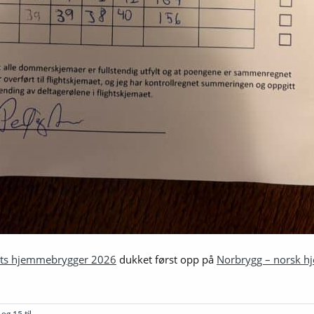
rets hjemmebrygger 2026
dukket først opp på
Norbrygg – norsk h
og 15 til