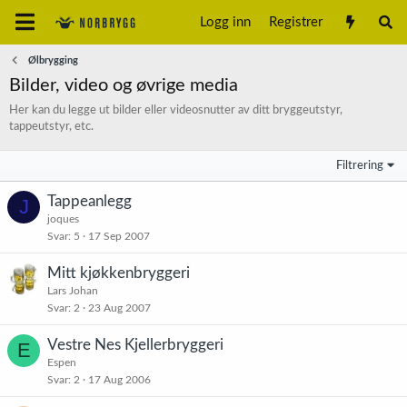
Logg inn
Registrer
Ølbrygging
Bilder, video og øvrige media
Her kan du legge ut bilder eller videosnutter av ditt bryggeutstyr,
tappeutstyr, etc.
Filtrering
Tappeanlegg
J
joques
Svar
5
17 Sep 2007
Mitt kjøkkenbryggeri
Lars Johan
Svar
2
23 Aug 2007
Vestre Nes Kjellerbryggeri
E
Espen
Svar
2
17 Aug 2006