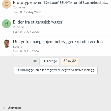
Prototype av en 'DeLuxe' Ut-På-Tur til Corneliusfat...
C
Cornelius
Svar
0
17 Aug 2006
Bilder fra et garasjebryggeri.
R
Rune GE
Svar
5
7 Jun 2006
Utstyr fra mange hjemmebryggere rundt i verden
Eduard
Svar
0
5 Jun 2006
Først
32 av 32
Forrige
Du må logge inn eller registrere deg for å skrive innlegg.
Ølbrygging