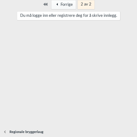
Først
2 av 2
Forrige
n
Du må logge inn eller registrere deg for å skrive innlegg.
i
n
g
Regionale bryggerlaug