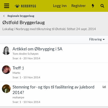
Logg inn
Registrer
Regionale bryggerlaug
Østfold Bryggerlaug
Lokallag i Norbrygg med tilknytning til Østfold. Stiftet 24 sept. 2014
Filtrering
Artikkel om Ølbrygging i SA
Tom-Andre Schøyen
Svar
6
20 Nov 2014
Treff :)
Marto
Svar
1
10 Nov 2014
Stemning for- og tips til fasilitering av julebord
v
2014?
s
realsørpe
t
Svar
1
10 Nov 2014
e