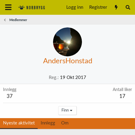
Logg inn
Registrer
Medlemmer
AndersHonstad
Reg.
19 Okt 2017
Innlegg
Antall liker
37
17
Finn
Nyeste aktivitet
Innlegg
Om