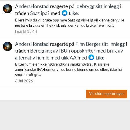
AndersHonstad
reagerte på
loebrygg sitt innlegg
i
tråden
Saaz ipa?
med
Like
.
Ellers hvis du vil bruke opp mye Saaz og virkelig vil kjenne den ville
jeg bare brygga en Tjekkisk pils, der kan du bruke mye Tror...
I går kl 15:44
AndersHonstad
reagerte på
Finn Berger sitt innlegg
i
tråden
Beregning av IBU i oppskrifter med bruk av
alternativ humle med ulik AA
med
Like
.
Bitterhumle er ikke nødvendigvis smaksnøytral. Klassiske
amerikanske IPA-humler vil du kunne kjenne om du ellers ikke har
smakskraftige...
6 Jul 2026
Vis eldre oppføringer