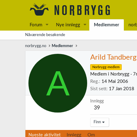
Forum
Nye innlegg
Medlemmer
nor
Nåværende besøkende
norbrygg.no
Medlemmer
Arild Tandberg
A
Norbrygg-medlem
Medlem i Norbrygg
·
7
Reg.
14 Mai 2006
Sist sett
17 Jan 2018
Innlegg
39
Finn
Nyeste aktivitet
Innlegg
Om