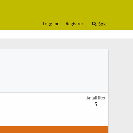
Logg inn
Registrer
Søk
Antall liker
5