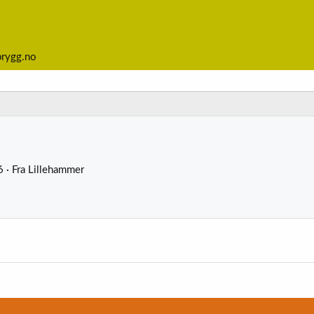
brygg.no
6
·
Fra
Lillehammer