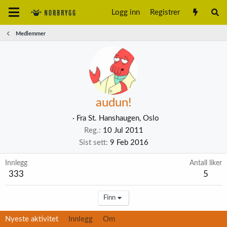
Logg inn
Registrer
Medlemmer
audun!
·
Fra
St. Hanshaugen, Oslo
Reg.
10 Jul 2011
Sist sett
9 Feb 2016
Innlegg
Antall liker
333
5
Finn
Nyeste aktivitet
Innlegg
Om