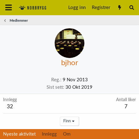
Logg inn
Registrer
Medlemmer
bjhor
Reg.
9 Nov 2013
Sist sett
30 Okt 2019
Innlegg
Antall liker
32
7
Finn
Nyeste aktivitet
Innlegg
Om