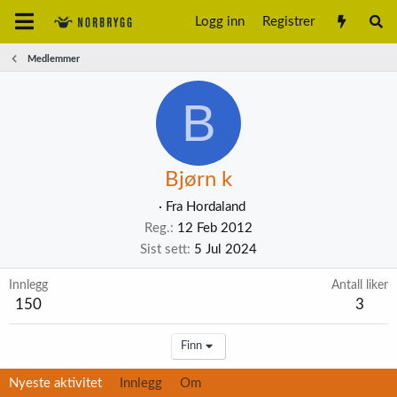
Logg inn
Registrer
Medlemmer
B
Bjørn k
·
Fra
Hordaland
Reg.
12 Feb 2012
Sist sett
5 Jul 2024
Innlegg
Antall liker
150
3
Finn
Nyeste aktivitet
Innlegg
Om