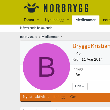
Forum
Nye innlegg
Medlemmer
nor
Nåværende besøkende
norbrygg.no
Medlemmer
BryggeKristia
B
·
45
Reg.
11 Aug 2014
Innlegg
66
Finn
Nyeste aktivitet
Innlegg
Om