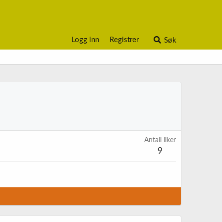
Logg inn
Registrer
Søk
Antall liker
9