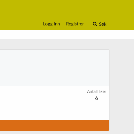
Logg inn
Registrer
Søk
Antall liker
6