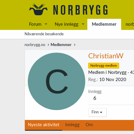
Forum
Nye innlegg
Medlemmer
nor
Nåværende besøkende
norbrygg.no
Medlemmer
ChristianW
C
Norbrygg-medlem
Medlem i Norbrygg
·
4
Reg.
10 Nov 2020
Innlegg
6
Finn
Nyeste aktivitet
Innlegg
Om