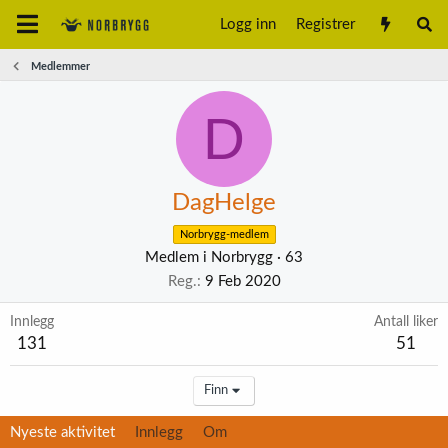
Logg inn
Registrer
Medlemmer
D
DagHelge
Norbrygg-medlem
Medlem i Norbrygg
·
63
Reg.
9 Feb 2020
Innlegg
Antall liker
131
51
Finn
Nyeste aktivitet
Innlegg
Om