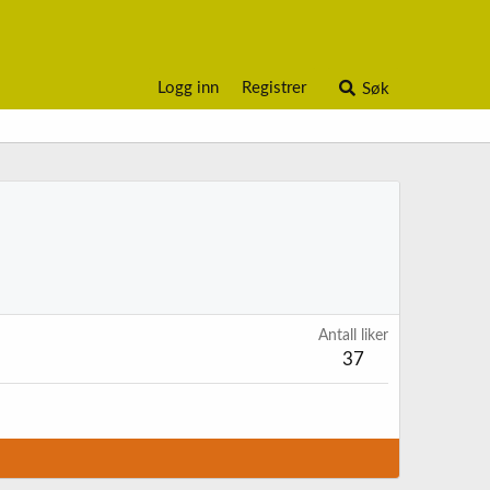
Logg inn
Registrer
Søk
Antall liker
37