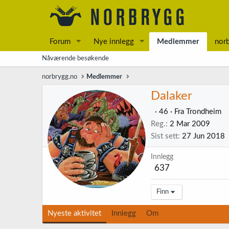
Forum
Nye innlegg
Medlemmer
nor
Nåværende besøkende
norbrygg.no
Medlemmer
Dalaker
·
46
·
Fra
Trondheim
Reg.
2 Mar 2009
Sist sett
27 Jun 2018
Innlegg
637
Finn
Nyeste aktivitet
Innlegg
Om