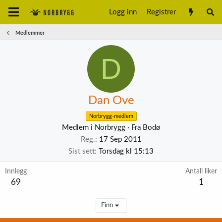
Logg inn
Registrer
Medlemmer
D
Dan Ove
Norbrygg-medlem
Medlem i Norbrygg
·
Fra
Bodø
Reg.
17 Sep 2011
Sist sett
Torsdag kl 15:13
Innlegg
Antall liker
69
1
Finn