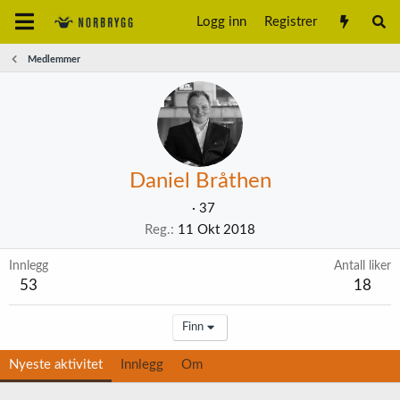
Logg inn
Registrer
Medlemmer
Daniel Bråthen
·
37
Reg.
11 Okt 2018
Innlegg
Antall liker
53
18
Finn
Nyeste aktivitet
Innlegg
Om