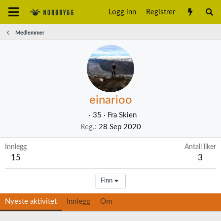
Logg inn
Registrer
Medlemmer
einarioo
·
35
·
Fra
Skien
Reg.
28 Sep 2020
Innlegg
Antall liker
15
3
Finn
Nyeste aktivitet
Innlegg
Om