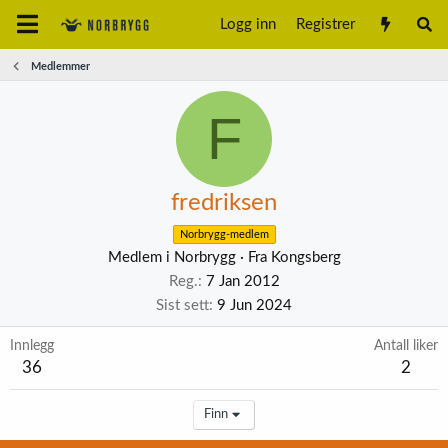
Logg inn
Registrer
Medlemmer
F
fredriksen
Norbrygg-medlem
Medlem i Norbrygg
·
Fra
Kongsberg
Reg.
7 Jan 2012
Sist sett
9 Jun 2024
Innlegg
Antall liker
36
2
Finn