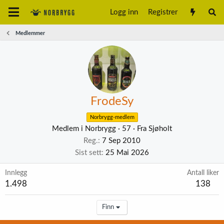
Logg inn
Registrer
Medlemmer
FrodeSy
Norbrygg-medlem
Medlem i Norbrygg
·
57
·
Fra
Sjøholt
Reg.
7 Sep 2010
Sist sett
25 Mai 2026
Innlegg
Antall liker
1.498
138
Finn