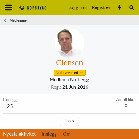
Logg inn
Registrer
Medlemmer
Glensen
Norbrygg-medlem
Medlem i Norbrygg
Reg.
21 Jun 2016
Innlegg
Antall liker
25
8
Finn
Nyeste aktivitet
Innlegg
Om