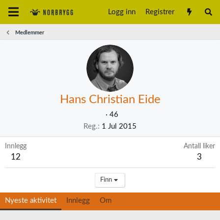
Logg inn
Registrer
Medlemmer
Hans Christian Eide
·
46
Reg.
1 Jul 2015
Innlegg
Antall liker
12
3
Finn
Nyeste aktivitet
Innlegg
Om