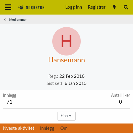
Logg inn
Registrer
Medlemmer
H
Hansemann
Reg.
22 Feb 2010
Sist sett
6 Jan 2015
Innlegg
Antall liker
71
0
Finn
Nyeste aktivitet
Innlegg
Om