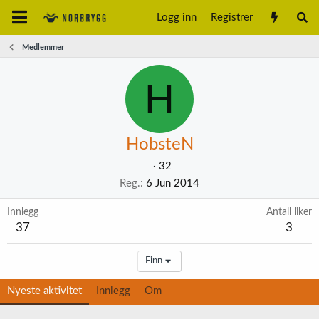
Logg inn
Registrer
Medlemmer
H
HobsteN
·
32
Reg.
6 Jun 2014
Innlegg
Antall liker
37
3
Finn
Nyeste aktivitet
Innlegg
Om