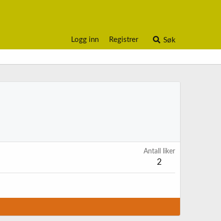
Logg inn
Registrer
Søk
Antall liker
2