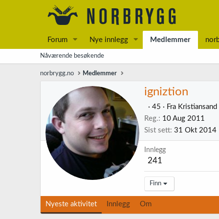
Forum
Nye innlegg
Medlemmer
nor
Nåværende besøkende
norbrygg.no
Medlemmer
igniztion
·
45
·
Fra
Kristiansand
Reg.
10 Aug 2011
Sist sett
31 Okt 2014
Innlegg
241
Finn
Nyeste aktivitet
Innlegg
Om