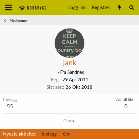
Logg inn
Registrer
Medlemmer
jank
·
Fra
Sandnes
Reg.
29 Apr 2011
Sist sett
26 Okt 2018
Innlegg
Antall liker
55
0
Finn
Nyeste aktivitet
Innlegg
Om