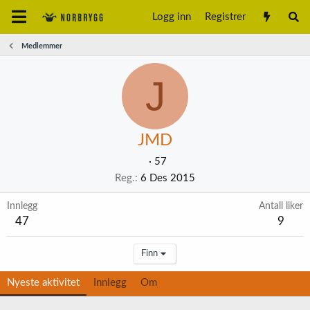
Logg inn
Registrer
Medlemmer
J
JMD
·
57
Reg.
6 Des 2015
Innlegg
Antall liker
47
9
Finn
Nyeste aktivitet
Innlegg
Om