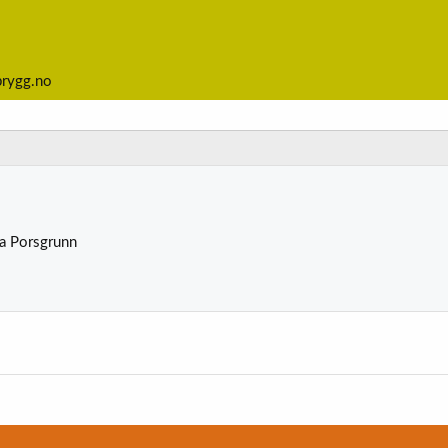
brygg.no
ra
Porsgrunn