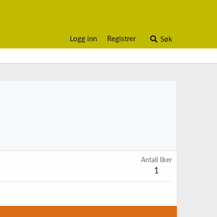
Logg inn
Registrer
Søk
Antall liker
1