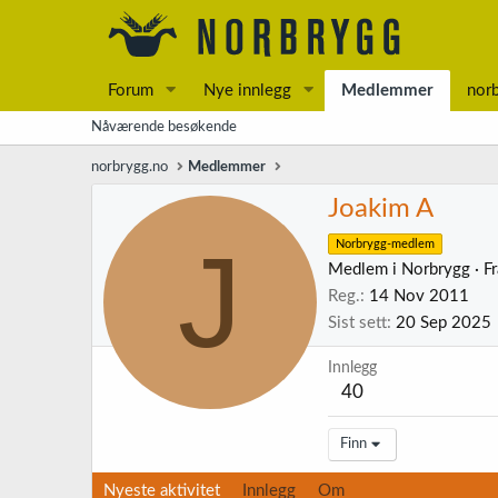
Forum
Nye innlegg
Medlemmer
nor
Nåværende besøkende
norbrygg.no
Medlemmer
Joakim A
J
Norbrygg-medlem
Medlem i Norbrygg
·
F
Reg.
14 Nov 2011
Sist sett
20 Sep 2025
Innlegg
40
Finn
Nyeste aktivitet
Innlegg
Om