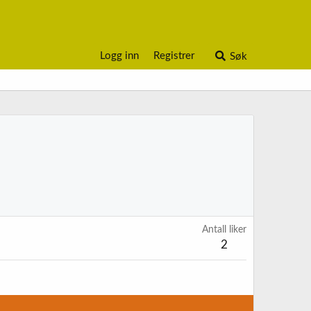
Logg inn
Registrer
Søk
Antall liker
2