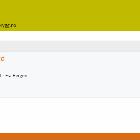
brygg.no
rd
1
·
Fra
Bergen