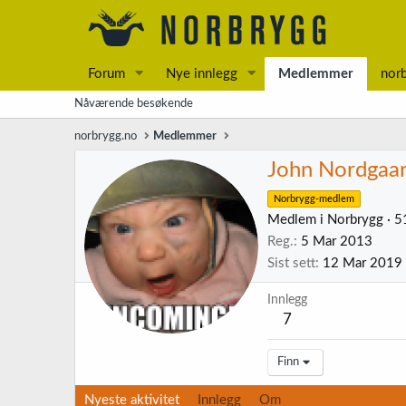
Forum
Nye innlegg
Medlemmer
nor
Nåværende besøkende
norbrygg.no
Medlemmer
John Nordgaa
Norbrygg-medlem
Medlem i Norbrygg
·
5
Reg.
5 Mar 2013
Sist sett
12 Mar 2019
Innlegg
7
Finn
Nyeste aktivitet
Innlegg
Om