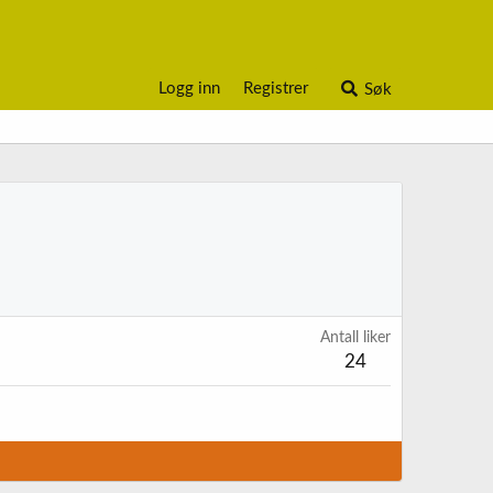
Logg inn
Registrer
Søk
Antall liker
24