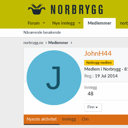
Forum
Nye innlegg
Medlemmer
nor
Nåværende besøkende
norbrygg.no
Medlemmer
JohnH44
J
Norbrygg-medlem
Medlem i Norbrygg
·
8
Reg.
19 Jul 2014
Innlegg
48
Finn
Nyeste aktivitet
Innlegg
Om