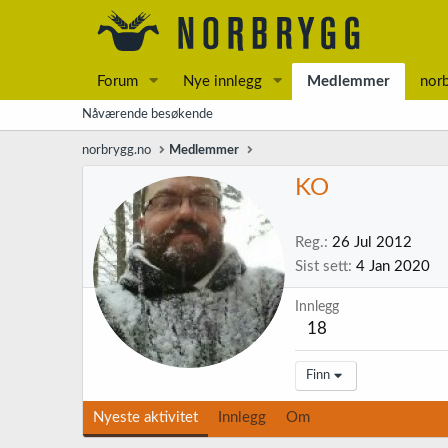
Forum
Nye innlegg
Medlemmer
nor
Nåværende besøkende
norbrygg.no
Medlemmer
KO
Reg.
26 Jul 2012
Sist sett
4 Jan 2020
Innlegg
18
Finn
Nyeste aktivitet
Innlegg
Om