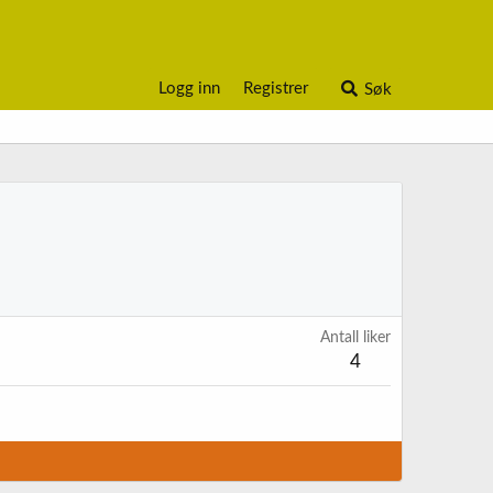
Logg inn
Registrer
Søk
Antall liker
4