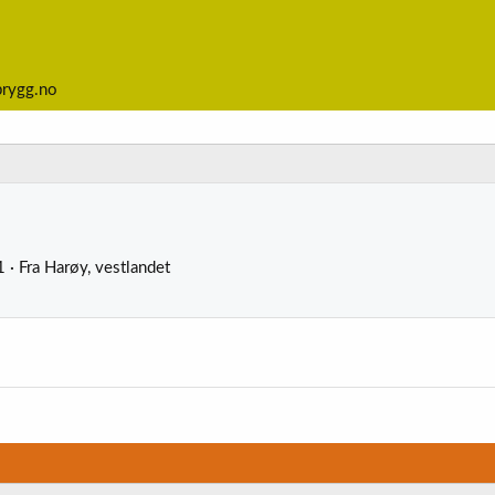
brygg.no
1
·
Fra
Harøy, vestlandet