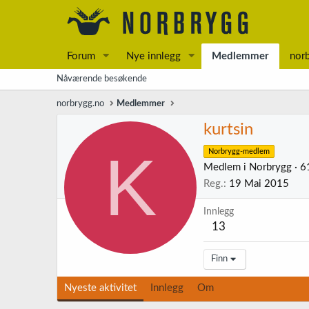
Forum
Nye innlegg
Medlemmer
nor
Nåværende besøkende
norbrygg.no
Medlemmer
kurtsin
K
Norbrygg-medlem
Medlem i Norbrygg
·
6
Reg.
19 Mai 2015
Innlegg
13
Finn
Nyeste aktivitet
Innlegg
Om