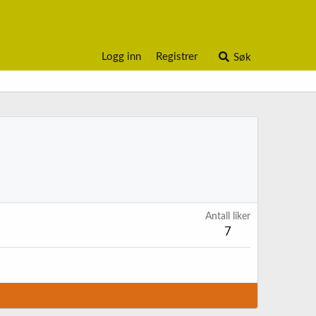
Logg inn
Registrer
Søk
Antall liker
7