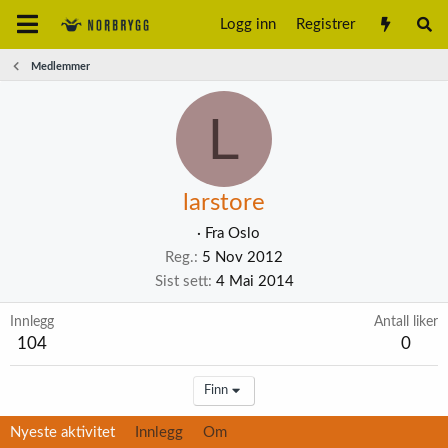
Logg inn
Registrer
Medlemmer
L
larstore
·
Fra
Oslo
Reg.
5 Nov 2012
Sist sett
4 Mai 2014
Innlegg
Antall liker
104
0
Finn
Nyeste aktivitet
Innlegg
Om