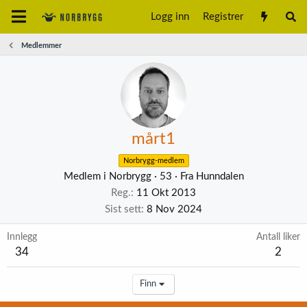
Logg inn
Registrer
Medlemmer
mårt1
Norbrygg-medlem
Medlem i Norbrygg
·
53
·
Fra
Hunndalen
Reg.
11 Okt 2013
Sist sett
8 Nov 2024
Innlegg
Antall liker
34
2
Finn