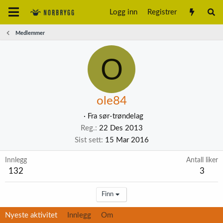
Logg inn
Registrer
Medlemmer
O
ole84
·
Fra
sør-trøndelag
Reg.
22 Des 2013
Sist sett
15 Mar 2016
Innlegg
Antall liker
132
3
Finn
Nyeste aktivitet
Innlegg
Om