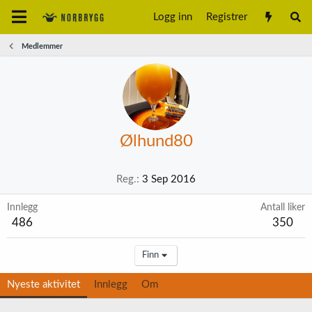
Logg inn
Registrer
Medlemmer
Ølhund80
Reg.
3 Sep 2016
Innlegg
Antall liker
486
350
Finn
Nyeste aktivitet
Innlegg
Om