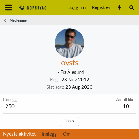
Logg inn
Registrer
Medlemmer
oysts
·
Fra
Ålesund
Reg.
28 Nov 2012
Sist sett
23 Aug 2020
Innlegg
Antall liker
250
10
Finn
Nyeste aktivitet
Innlegg
Om