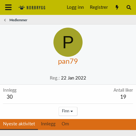
Logg inn
Registrer
Medlemmer
P
pan79
Reg.
22 Jan 2022
Innlegg
Antall liker
30
19
Finn
Nyeste aktivitet
Innlegg
Om