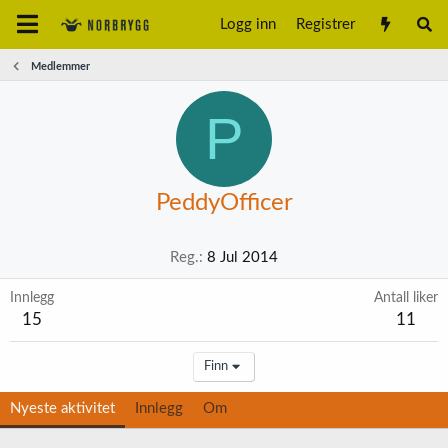
Logg inn
Registrer
Medlemmer
P
PeddyOfficer
Reg.
8 Jul 2014
Innlegg
Antall liker
15
11
Finn
Nyeste aktivitet
Innlegg
Om