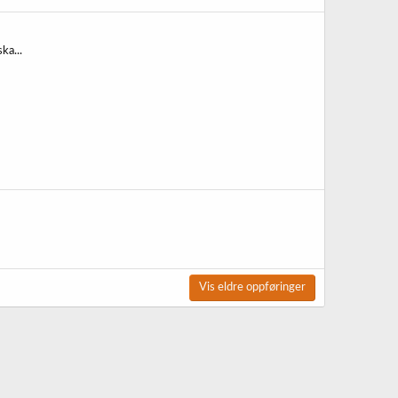
ka...
Vis eldre oppføringer