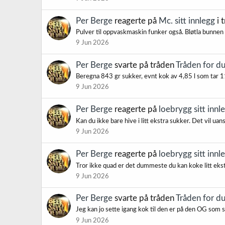
Per Berge
reagerte på
Mc. sitt innlegg
i 
Pulver til oppvaskmaskin funker også. Bløtla bunnen 
9 Jun 2026
Per Berge
svarte på tråden
Tråden for d
Beregna 843 gr sukker, evnt kok av 4,85 l som tar 116
9 Jun 2026
Per Berge
reagerte på
loebrygg sitt innl
Kan du ikke bare hive i litt ekstra sukker. Det vil u
9 Jun 2026
Per Berge
reagerte på
loebrygg sitt innl
Tror ikke quad er det dummeste du kan koke litt ekstr
9 Jun 2026
Per Berge
svarte på tråden
Tråden for d
Jeg kan jo sette igang kok til den er på den OG som s
9 Jun 2026