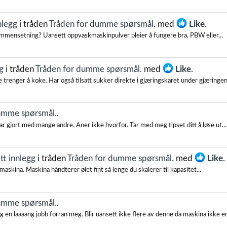
nlegg
i tråden
Tråden for dumme spørsmål.
med
Like
.
 sammensetning? Uansett oppvaskmaskinpulver pleier å fungere bra, PBW eller...
g
i tråden
Tråden for dumme spørsmål.
med
Like
.
 trenger å koke. Har også tilsatt sukker direkte i gjæringskaret under gjæringen
umme spørsmål.
.
har gjort med mange andre. Aner ikke hvorfor. Tar med meg tipset ditt å løse ut...
tt innlegg
i tråden
Tråden for dumme spørsmål.
med
Like
.
 maskina. Maskina håndterer ølet fint så lenge du skalerer til kapasitet...
umme spørsmål.
.
g en laaaang jobb forran meg. Blir uansett ikke flere av denne da maskina ikke er.