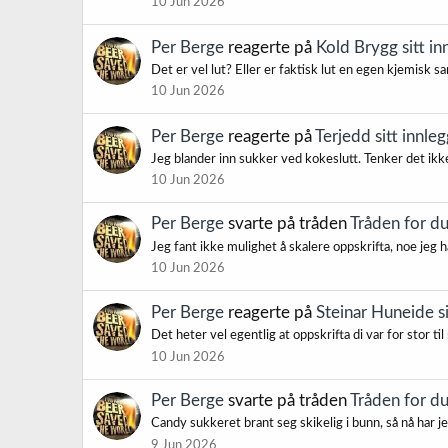
10 Jun 2026
Per Berge
reagerte på
Kold Brygg sitt in
Det er vel lut? Eller er faktisk lut en egen kjemisk
10 Jun 2026
Per Berge
reagerte på
Terjedd sitt innleg
Jeg blander inn sukker ved kokeslutt. Tenker det ikke
10 Jun 2026
Per Berge
svarte på tråden
Tråden for d
Jeg fant ikke mulighet å skalere oppskrifta, noe jeg 
10 Jun 2026
Per Berge
reagerte på
Steinar Huneide si
Det heter vel egentlig at oppskrifta di var for stor til
10 Jun 2026
Per Berge
svarte på tråden
Tråden for d
Candy sukkeret brant seg skikelig i bunn, så nå har je
9 Jun 2026