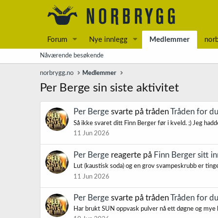
Forum
Nye innlegg
Medlemmer
nor
Nåværende besøkende
norbrygg.no
Medlemmer
Per Berge sin siste aktivitet
Per Berge
svarte på tråden
Tråden for d
Så ikke svaret ditt Finn Berger før i kveld. ;) Jeg h
11 Jun 2026
Per Berge
reagerte på
Finn Berger sitt i
Lut (kaustisk soda) og en grov svampeskrubb er tinge
11 Jun 2026
Per Berge
svarte på tråden
Tråden for d
Har brukt SUN oppvask pulver nå ett døgne og mye har l