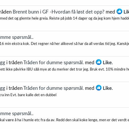
tråden
Brennt bunn i GF -Hvordan få løst det opp?
med
Li
med det og glemte hele greia. Reiste på jobb 14 dager og da jeg kom hjem hadde 
umme spørsmål.
.
 min ekstra kok. Det regner nå her alikevel så har da all verdas tid jeg. Kanskje
egg
i tråden
Tråden for dumme spørsmål.
med
Like
.
ansett ikke påvirke IBU såå mye at du merker det tror jeg. Bruk evt. 10% mindre 
egg
i tråden
Tråden for dumme spørsmål.
med
Like
.
a inn Evt. bare kalle det en dubbel
umme spørsmål.
.
kal være å ha i humle etc fra da av. Redd den skal koke lenge, men er det verdt et