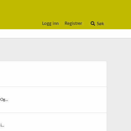
Logg inn
Registrer
Søk
Og...
...