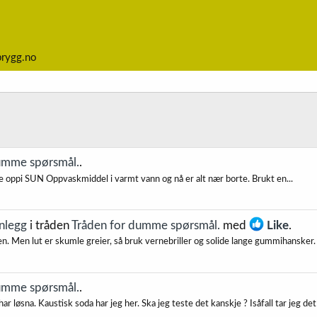
brygg.no
umme spørsmål.
.
adde oppi SUN Oppvaskmiddel i varmt vann og nå er alt nær borte. Brukt en...
nnlegg
i tråden
Tråden for dumme spørsmål.
med
Like
.
n. Men lut er skumle greier, så bruk vernebriller og solide lange gummihansker. 
umme spørsmål.
.
øsna. Kaustisk soda har jeg her. Ska jeg teste det kanskje ? Isåfall tar jeg det i