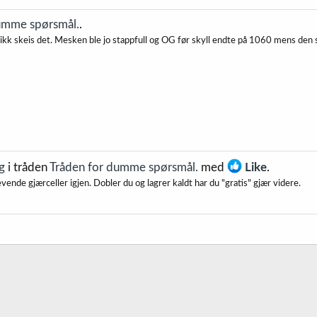
umme spørsmål.
.
kk skeis det. Mesken ble jo stappfull og OG før skyll endte på 1060 mens den s
g
i tråden
Tråden for dumme spørsmål.
med
Like
.
evende gjærceller igjen. Dobler du og lagrer kaldt har du "gratis" gjær videre.