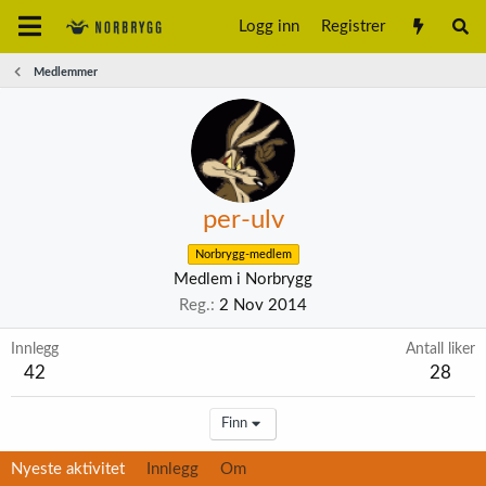
Logg inn
Registrer
Medlemmer
per-ulv
Norbrygg-medlem
Medlem i Norbrygg
Reg.
2 Nov 2014
Innlegg
Antall liker
42
28
Finn
Nyeste aktivitet
Innlegg
Om