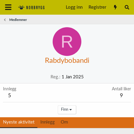
Logg inn
Registrer
Medlemmer
R
Rabdybobandi
Reg.
1 Jan 2025
Innlegg
Antall liker
5
9
Finn
Nyeste aktivitet
Innlegg
Om