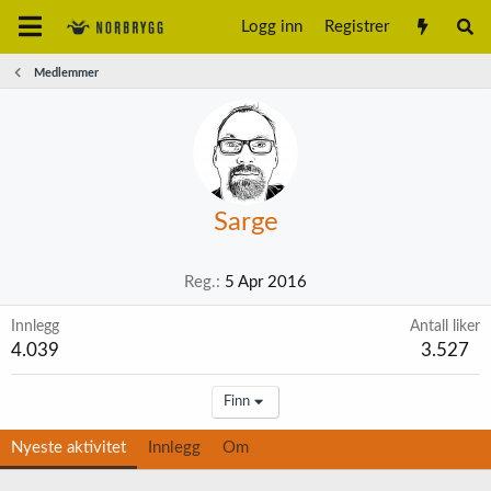
Logg inn
Registrer
Medlemmer
Sarge
Reg.
5 Apr 2016
Innlegg
Antall liker
4.039
3.527
Finn
Nyeste aktivitet
Innlegg
Om