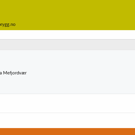
brygg.no
ra
Mefjordvær