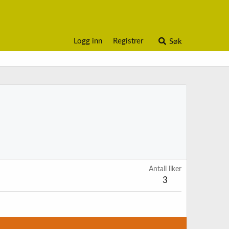
Logg inn
Registrer
Søk
Antall liker
3