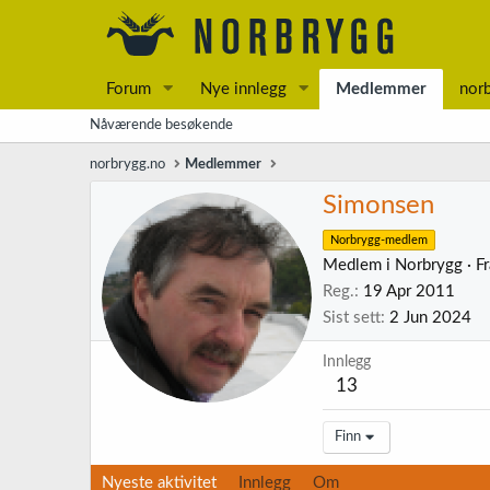
Forum
Nye innlegg
Medlemmer
nor
Nåværende besøkende
norbrygg.no
Medlemmer
Simonsen
Norbrygg-medlem
Medlem i Norbrygg
·
F
Reg.
19 Apr 2011
Sist sett
2 Jun 2024
Innlegg
13
Finn
Nyeste aktivitet
Innlegg
Om