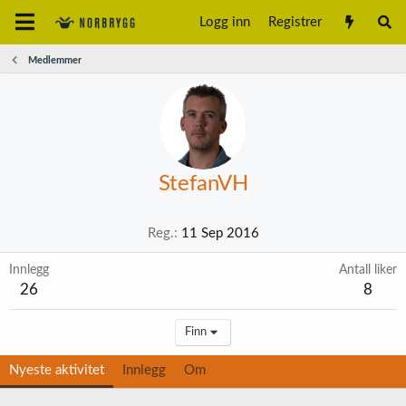
Logg inn
Registrer
Medlemmer
StefanVH
Reg.
11 Sep 2016
Innlegg
Antall liker
26
8
Finn
Nyeste aktivitet
Innlegg
Om