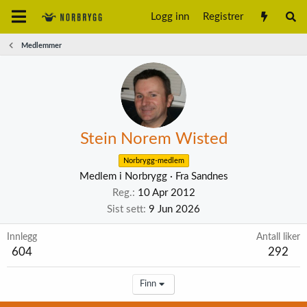
Logg inn
Registrer
Medlemmer
Stein Norem Wisted
Norbrygg-medlem
Medlem i Norbrygg
·
Fra
Sandnes
Reg.
10 Apr 2012
Sist sett
9 Jun 2026
Innlegg
Antall liker
604
292
Finn