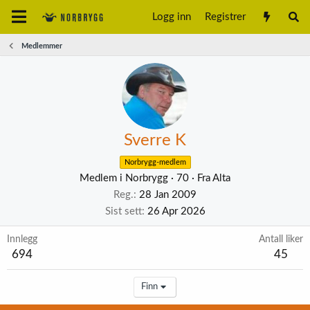
Logg inn
Registrer
Medlemmer
Sverre K
Norbrygg-medlem
Medlem i Norbrygg
·
70
·
Fra
Alta
Reg.
28 Jan 2009
Sist sett
26 Apr 2026
Innlegg
Antall liker
694
45
Finn