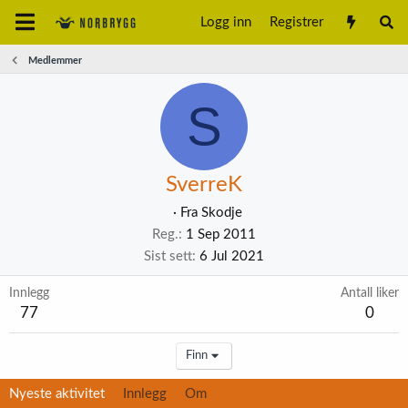
Logg inn
Registrer
Medlemmer
S
SverreK
·
Fra
Skodje
Reg.
1 Sep 2011
Sist sett
6 Jul 2021
Innlegg
Antall liker
77
0
Finn
Nyeste aktivitet
Innlegg
Om