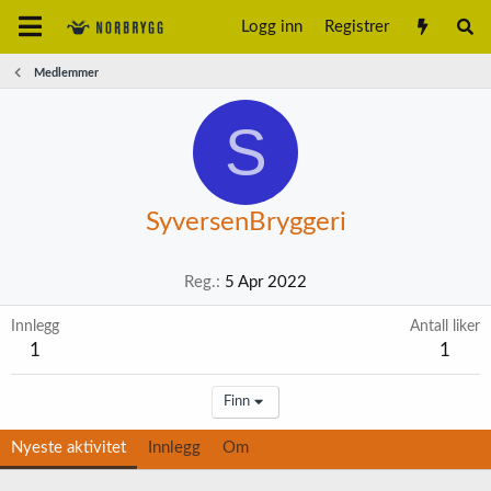
Logg inn
Registrer
Medlemmer
S
SyversenBryggeri
Reg.
5 Apr 2022
Innlegg
Antall liker
1
1
Finn
Nyeste aktivitet
Innlegg
Om