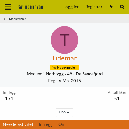
Logg inn
Registrer
Medlemmer
T
Tideman
Norbrygg-medlem
Medlem i Norbrygg
·
49
·
Fra
Sandefjord
Reg.
6 Mai 2015
Innlegg
Antall liker
171
51
Finn
Nyeste aktivitet
Innlegg
Om